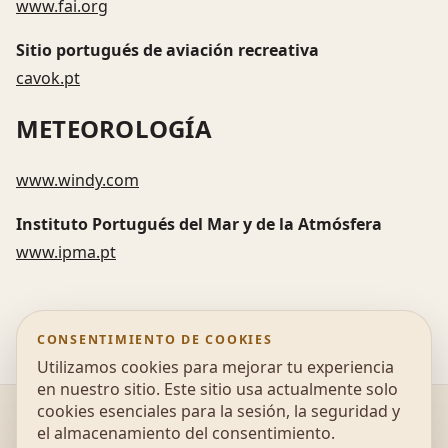
www.fai.org
Sitio portugués de aviación recreativa
cavok.pt
METEOROLOGÍA
www.windy.com
Instituto Portugués del Mar y de la Atmósfera
www.ipma.pt
CONSENTIMIENTO DE COOKIES
Utilizamos cookies para mejorar tu experiencia
en nuestro sitio. Este sitio usa actualmente solo
cookies esenciales para la sesión, la seguridad y
@2026 UonAir - Escola de parapente, Educação
el almacenamiento del consentimiento.
Ambiental e Desportos de Natureza |
Política de