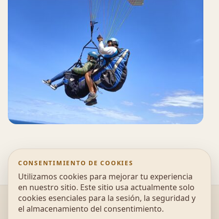
CONSENTIMIENTO DE COOKIES
Utilizamos cookies para mejorar tu experiencia
en nuestro sitio. Este sitio usa actualmente solo
cookies esenciales para la sesión, la seguridad y
@2026 UonAir - Escola de parapente, Educação
el almacenamiento del consentimiento.
Ambiental e Desportos de Natureza |
Política de