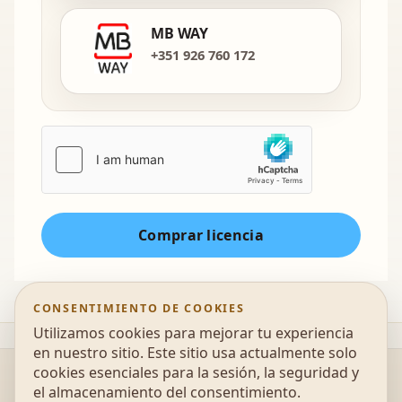
MB WAY
+351 926 760 172
Comprar licencia
CONSENTIMIENTO DE COOKIES
Utilizamos cookies para mejorar tu experiencia
en nuestro sitio. Este sitio usa actualmente solo
cookies esenciales para la sesión, la seguridad y
@2026 UonAir - Escola de parapente, Educação
el almacenamiento del consentimiento.
Ambiental e Desportos de Natureza |
Política de